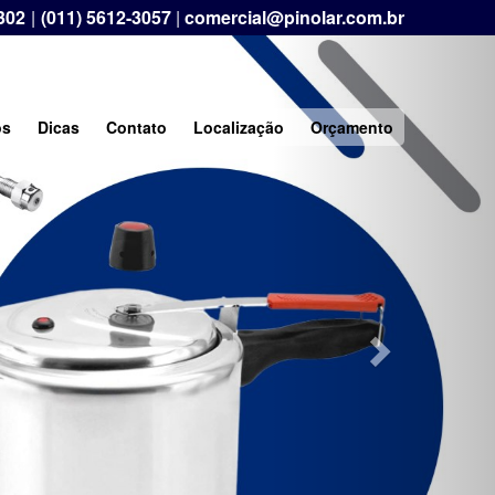
302
|
(011) 5612-3057
|
comercial@pinolar.com.br
Next
os
Dicas
Contato
Localização
Orçamento