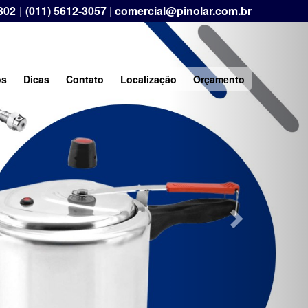
302
|
(011) 5612-3057
|
comercial@pinolar.com.br
Next
os
Dicas
Contato
Localização
Orçamento