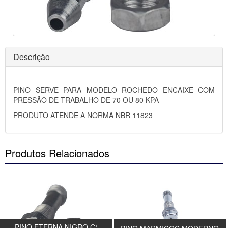
Descrição
PINO SERVE PARA MODELO ROCHEDO ENCAIXE COM
PRESSÃO DE TRABALHO DE 70 OU 80 KPA
PRODUTO ATENDE A NORMA NBR 11823
Produtos Relacionados
PINO ETERNA NIGRO C/
PINO ROCHEDO C/ PORCA DE